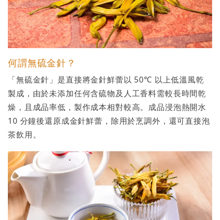
何謂無硫金針？
「無硫金針」是直接將金針鮮蕾以 50℃ 以上低溫風乾
製成，由於未添加任何含硫物及人工香料需較長時間乾
燥，且成品率低，製作成本相對較高。成品浸泡熱開水
10 分鐘後還原成金針鮮蕾，除用於烹調外，還可直接泡
茶飲用。