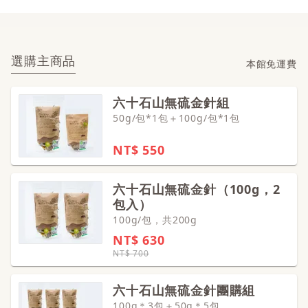
無硫金針。亦是唯一由得獎製茶師運用純熟製茶技
因為金針富含花青素及鐵，復水溶出咖啡色或褐色
術製成，外觀、色澤及風味均勝出，不僅可入菜，
物質是自然的現象，非化學物質，請安心食用。
還可當養生茶飲。
選購主商品
本館免運費
六十石山無硫金針組
50g/包*1包＋100g/包*1包
NT$
550
六十石山無硫金針（100g，2
包入）
100g/包，共200g
NT$
630
NT$
700
六十石山無硫金針團購組
100g＊3包＋50g＊5包