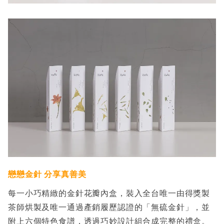
戀戀金針 分享真善美
每一小巧精緻的金針花瓣內盒，裝入全台唯一由得獎製
茶師烘製及唯一通過產銷履歷認證的「無硫金針」，並
附上六個特色食譜，透過巧妙設計組合成完整的禮盒。