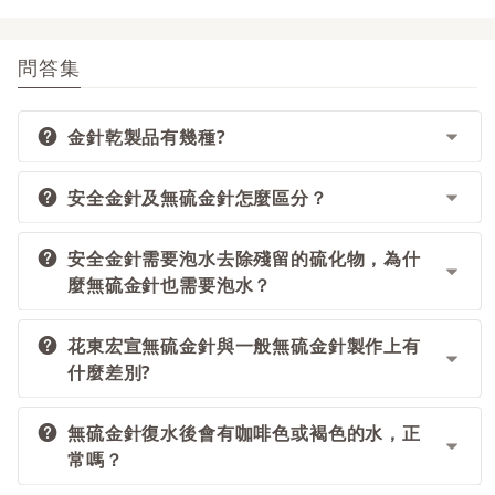
問答集
金針乾製品有幾種?
安全金針及無硫金針怎麼區分？
目前市面上合格的台灣金針乾製品分為二種：安全
金針及無硫金針。
安全金針需要泡水去除殘留的硫化物，為什
無硫金針採收後，直接以風乾技術乾燥處理，不含
麼無硫金針也需要泡水？
任何添加物，完全無硫，等級最佳；安全金針以浸
漬或燻製硫化物，再加工乾燥而製成之乾金針，其
過程嚴謹且符合衛生，含硫量更是確保在安全標準
花東宏宣無硫金針與一般無硫金針製作上有
不論是安全金針或無硫金針最後的製作程序均是採
什麼差別?
以內，等級次之。
風乾技術，因此，無硫金針泡水是為了讓乾金針還
原成金針鮮蕾，而且泡過的湯水還能直接當茶飲
用。
無硫金針復水後會有咖啡色或褐色的水，正
【花東宏宣無硫金針】從種植土地、烘製、包裝到
常嗎？
消費者購買的過程，均接受農委會產銷履歷團隊的
嚴格管理，截至目前仍是唯一通過產銷履歷認證的