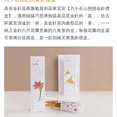
具有金針花典雅氣質的花東宏宣【六十石山戀戀金針禮
盒】，運用細膩巧思將無硫高品質金針的「真」、自古
即寓意深遠的「善」及金針花內斂堅忍的「美」，一一
納入金針六片花瓣意象的六角形內盒，每個花瓣內盒還
可單獨分送親友，是一款別緻又實惠的禮盒。