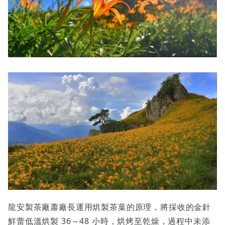
龍安製茶廠蕭廠長運用烘製茶葉的原理，將採收的金針
鮮蕾低溫烘製 36～48 小時，烘烤至乾燥，過程中未添