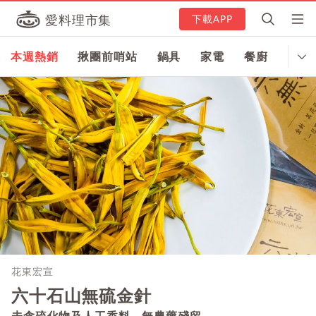
愛料理市集
下載APP
本週熱銷
揪團前哨站
鍋具
家電
餐廚
食器
花東宏宣
六十石山無硫金針