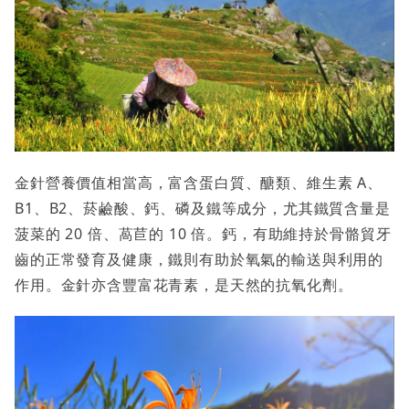
金針營養價值相當高，富含蛋白質、醣類、維生素 A、
B1、B2、菸鹼酸、鈣、磷及鐵等成分，尤其鐵質含量是
菠菜的 20 倍、萵苣的 10 倍。鈣，有助維持於骨骼貿牙
齒的正常發育及健康，鐵則有助於氧氣的輸送與利用的
作用。金針亦含豐富花青素，是天然的抗氧化劑。