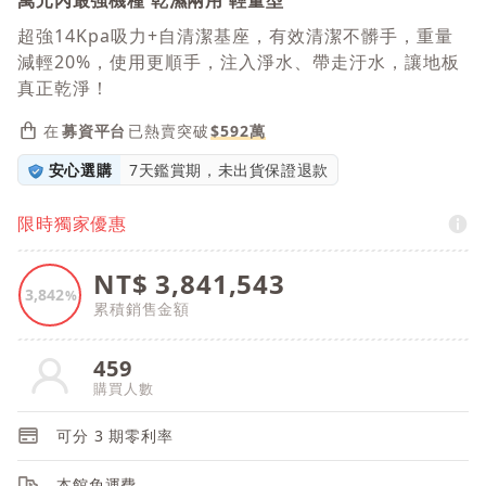
萬元內最強機種 乾濕兩用 輕量型
超強14Kpa吸力+自清潔基座，有效清潔不髒手，重量
減輕20%，使用更順手，注入淨水、帶走汙水，讓地板
真正乾淨！
在
募資平台
已熱賣突破
$592萬
安心選購
7天鑑賞期，未出貨保證退款
限時獨家優惠
NT$
3,841,543
3,842
%
累積銷售金額
459
購買人數
可分
3
期零利率
本館免運費