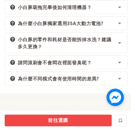
小白豚吸拖完畢後如何清理機器？
建議可選擇市售中性無泡沫型的地板清潔劑稀釋後
使用，避免機器損傷。
為什麼小白豚獨家選用35A大動力電池?
打掃完畢後請將洗拖機放回充電收納底座，啟動[自
清潔]功能。
小白豚的零件和耗材是否能拆掉水洗？建議
為了滿足小白豚的強大吸力和滾刷清潔需求，我們
多久更換？
選用了高達35安培高電流輸出的三星動力電池，相
當於電動車等級的性能，它有更強的驅動力，同時
兼具良好的熱控制和安全性及穩定性。 ①35A大
請問滾刷會不會悶在裡面發臭呢？
包含滾刷、濾網皆可拆下來清潔（清潔方式詳閱說
動力電池: 足夠動力驅動高轉速馬達(12A)達到最強
明書）。耗材部分可依使用狀況來做更換，如滾刷
吸力 ②10A一般動力電池: 缺乏足夠動力驅動高轉
布破損、絨毛磨平 等再更換即可。募資期間可加購
為什麼不同模式會有使用時間的差異?
使用過的滾刷，可以放回底座，按自清潔清洗滾刷
速馬達(12A)的最強吸力 ③1~5A一般電池: 僅能驅
耗材、未來也可在官方通路購買。
並高速甩乾，最後將滾刷置於晾乾架，即能簡單清
動迷你吸塵器
潔無異味。
產品經多方測試的最佳清潔效果 [智能模式]
12000Pa吸力 時間約32分鐘 [省電模式] 8000Pa吸
力 時間約45分鐘 [無水模式] 14000Pa吸力 時間約
選購主商品
本館免運費
26分鐘
前往選購